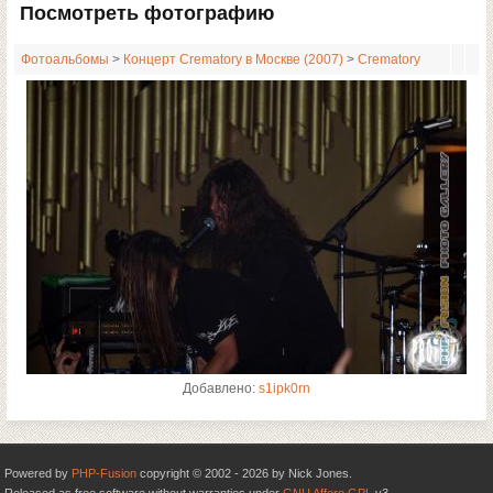
Посмотреть фотографию
Фотоальбомы
>
Концерт Crematory в Москве (2007)
>
Crematory
Добавлено:
s1ipk0rn
Powered by
PHP-Fusion
copyright © 2002 - 2026 by Nick Jones.