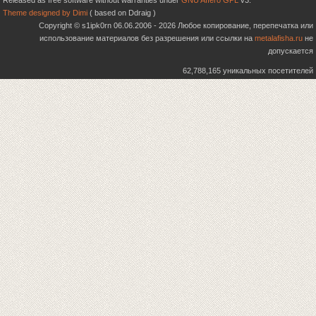
Released as free software without warranties under
GNU Affero GPL
v3.
Theme designed by Dimi
( based on Ddraig )
Copyright © s1ipk0rn 06.06.2006 - 2026 Любое копирование, перепечатка или
использование материалов без разрешения или ссылки на
metalafisha.ru
не
допускается
62,788,165 уникальных посетителей