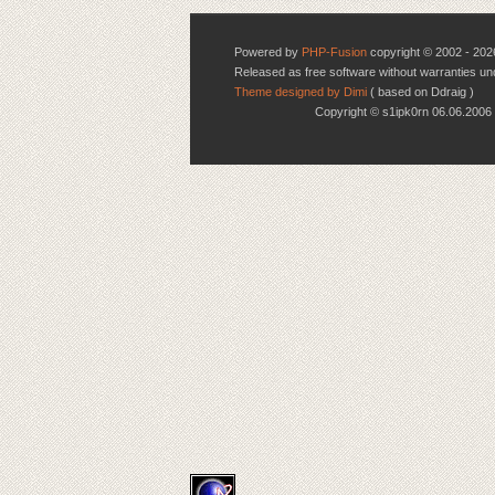
Powered by
PHP-Fusion
copyright © 2002 - 202
Released as free software without warranties u
Theme designed by Dimi
( based on Ddraig )
Copyright © s1ipk0rn 06.06.20