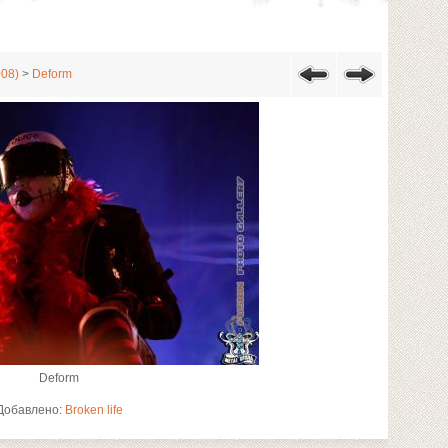
008)
>
Deform
Deform
Добавлено:
Broken life