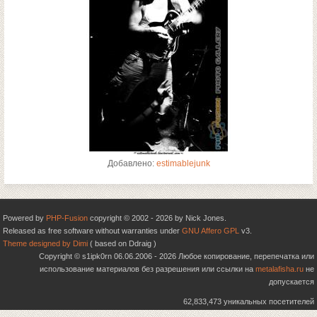
Добавлено:
estimablejunk
Powered by
PHP-Fusion
copyright © 2002 - 2026 by Nick Jones.
Released as free software without warranties under
GNU Affero GPL
v3.
Theme designed by Dimi
( based on Ddraig )
Copyright © s1ipk0rn 06.06.2006 - 2026 Любое копирование, перепечатка или
использование материалов без разрешения или ссылки на
metalafisha.ru
не
допускается
62,833,473 уникальных посетителей