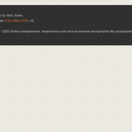
6 by Nick Jones.
nder
GNU Affero GPL
v3.
06 - 2026 Любое копирование, перепечатка или использование материалов без разрешен