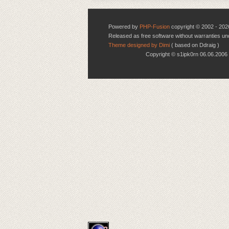
Powered by
PHP-Fusion
copyright © 2002 - 202
Released as free software without warranties u
Theme designed by Dimi
( based on Ddraig )
Copyright © s1ipk0rn 06.06.20