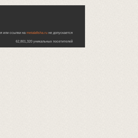
ия или ссылки на
metalafisha.ru
не допускается
62,801,320 уникальных посетителей