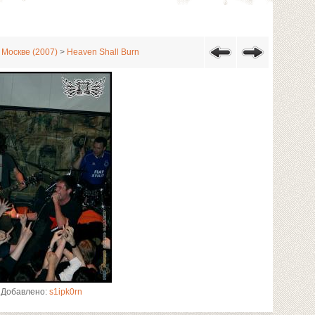
 Москве (2007)
>
Heaven Shall Burn
Добавлено:
s1ipk0rn