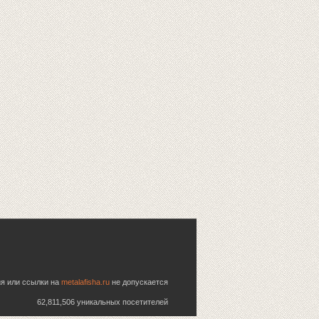
ия или ссылки на
metalafisha.ru
не допускается
62,811,506 уникальных посетителей