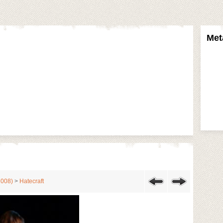
Met
2008)
>
Hatecraft