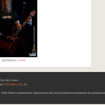
Добавлено:
sicker
6 by Nick Jones.
nder
GNU Affero GPL
v3.
06 - 2026 Любое копирование, перепечатка или использование материалов без разрешен