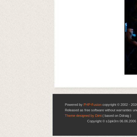
Powered by
PHP-Fusion
copyright © 2002 - 202
Released as free software without warranties u
Theme designed by Dimi
( based on Ddraig )
Copyright © s1ipk0rn 06.06.20