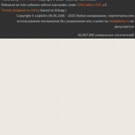
Released as free software without warranties under
GNU Affero GPL
v3.
Theme designed by Dimi
( based on Ddraig )
Copyright © s1ipk0rn 06.06.2006 - 2026 Любое копирование, перепечатка или
использование материалов без разрешения или ссылки на
metalafisha.ru
не
допускается
62,807,890 уникальных посетителей