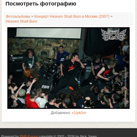
Посмотреть фотографию
Фотоальбомы
>
Концерт Heaven Shall Burn в Москве (2007)
>
Heaven Shall Burn
Добавлено:
s1ipk0rn
Powered by
PHP-Fusion
copyright © 2002 - 2026 by Nick Jones.