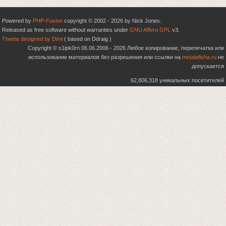
Powered by
PHP-Fusion
copyright © 2002 - 2026 by Nick Jones.
Released as free software without warranties under
GNU Affero GPL
v3.
Theme designed by Dimi
( based on Ddraig )
Copyright © s1ipk0rn 06.06.2006 - 2026 Любое копирование, перепечатка или
использование материалов без разрешения или ссылки на
metalafisha.ru
не
допускается
62,806,318 уникальных посетителей