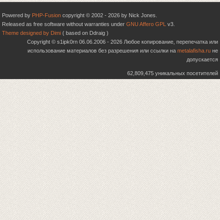
Powered by
PHP-Fusion
copyright © 2002 - 2026 by Nick Jones.
Released as free software without warranties under
GNU Affero GPL
v3.
Theme designed by Dimi
( based on Ddraig )
Copyright © s1ipk0rn 06.06.2006 - 2026 Любое копирование, перепечатка или
использование материалов без разрешения или ссылки на
metalafisha.ru
не
допускается
62,809,475 уникальных посетителей