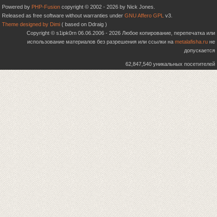
Powered by
PHP-Fusion
copyright © 2002 - 2026 by Nick Jones.
Released as free software without warranties under
GNU Affero GPL
v3.
Theme designed by Dimi
( based on Ddraig )
Copyright © s1ipk0rn 06.06.2006 - 2026 Любое копирование, перепечатка или
использование материалов без разрешения или ссылки на
metalafisha.ru
не
допускается
62,847,540 уникальных посетителей