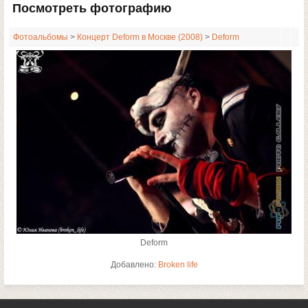
Посмотреть фотографию
Фотоальбомы
>
Концерт Deform в Москве (2008)
>
Deform
Deform
Добавлено:
Broken life