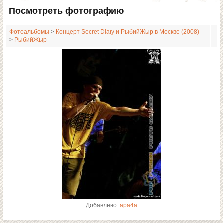
Посмотреть фотографию
Фотоальбомы
>
Концерт Secret Diary и РыбийЖыр в Москве (2008)
>
РыбийЖыр
Добавлено:
apa4a