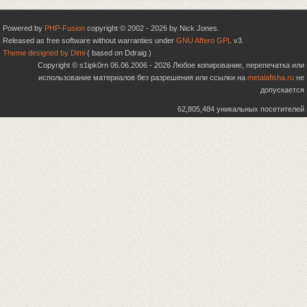
Powered by
PHP-Fusion
copyright © 2002 - 2026 by Nick Jones.
Released as free software without warranties under
GNU Affero GPL
v3.
Theme designed by Dimi
( based on Ddraig )
Copyright © s1ipk0rn 06.06.2006 - 2026 Любое копирование, перепечатка или
использование материалов без разрешения или ссылки на
metalafisha.ru
не
допускается
62,805,484 уникальных посетителей