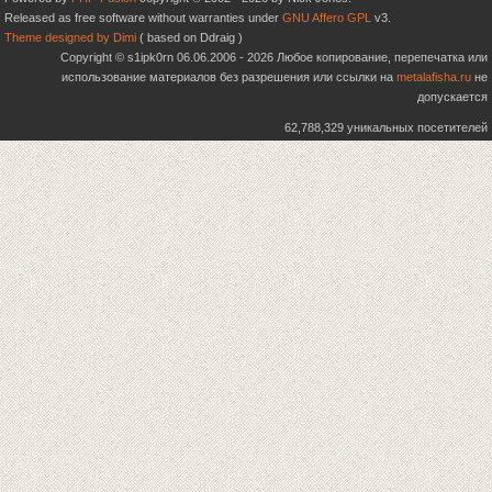
Released as free software without warranties under
GNU Affero GPL
v3.
Theme designed by Dimi
( based on Ddraig )
Copyright © s1ipk0rn 06.06.2006 - 2026 Любое копирование, перепечатка или
использование материалов без разрешения или ссылки на
metalafisha.ru
не
допускается
62,788,329 уникальных посетителей