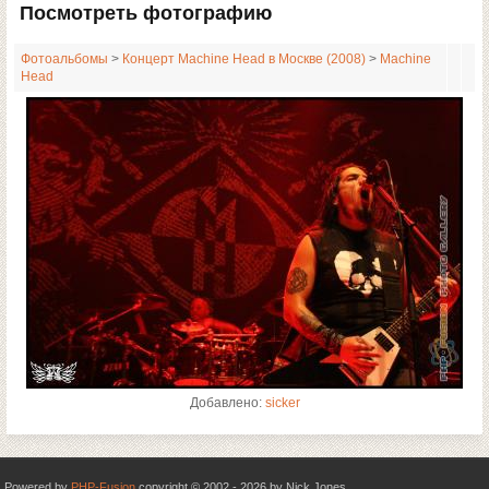
Посмотреть фотографию
Фотоальбомы
>
Концерт Machine Head в Москве (2008)
>
Machine
Head
Добавлено:
sicker
Powered by
PHP-Fusion
copyright © 2002 - 2026 by Nick Jones.