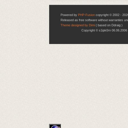
Powered by
PHP-Fusion
copyright © 2002 - 202
Released as free software without warranties u
Theme designed by Dimi
( based on Ddraig )
Copyright © s1ipk0rn 06.06.20