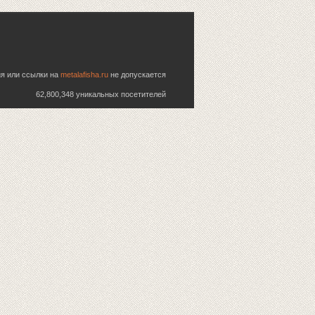
ия или ссылки на
metalafisha.ru
не допускается
62,800,348 уникальных посетителей