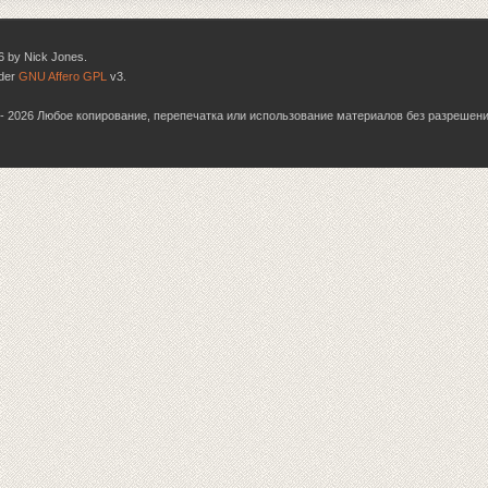
6 by Nick Jones.
nder
GNU Affero GPL
v3.
06 - 2026 Любое копирование, перепечатка или использование материалов без разрешен