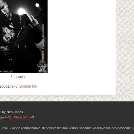
Крапива
Добавлено:
Broken life
6 by Nick Jones.
nder
GNU Affero GPL
v3.
06 - 2026 Любое копирование, перепечатка или использование материалов без разрешен