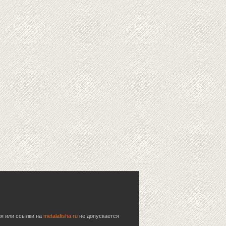
ия или ссылки на
metalafisha.ru
не допускается