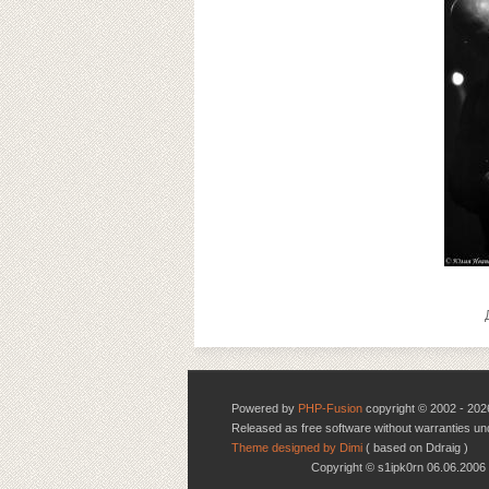
Powered by
PHP-Fusion
copyright © 2002 - 202
Released as free software without warranties u
Theme designed by Dimi
( based on Ddraig )
Copyright © s1ipk0rn 06.06.20