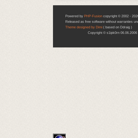
Powered by
PHP-Fusion
copyright © 2002 - 202
Released as free software without warranties u
Theme designed by Dimi
( based on Ddraig )
Copyright © s1ipk0rn 06.06.20