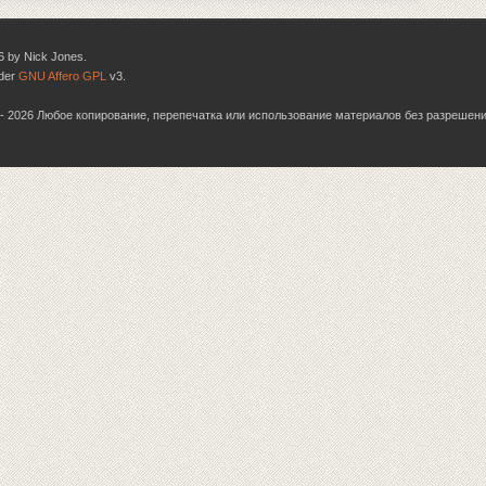
6 by Nick Jones.
nder
GNU Affero GPL
v3.
06 - 2026 Любое копирование, перепечатка или использование материалов без разрешен