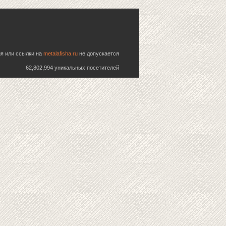
ия или ссылки на
metalafisha.ru
не допускается
62,802,994 уникальных посетителей