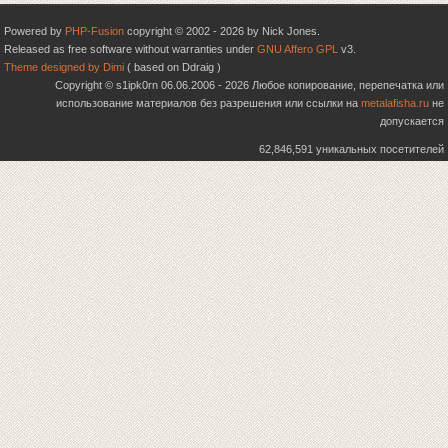
Powered by
PHP-Fusion
copyright © 2002 - 2026 by Nick Jones.
Released as free software without warranties under
GNU Affero GPL
v3.
Theme designed by Dimi
( based on Ddraig )
Copyright © s1ipk0rn 06.06.2006 - 2026 Любое копирование, перепечатка или
использование материалов без разрешения или ссылки на
metalafisha.ru
не
допускается
62,846,591 уникальных посетителей