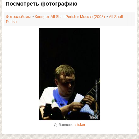
Посмотреть фотографию
Фотоальбомы
>
Концерт All Shall Perish в Москве (2008)
>
All Shall
Perish
Добавлено:
sicker