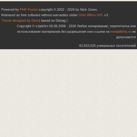
Powered by
PHP-Fusion
copyright © 2002 - 2026 by Nick Jones.
Released as free software without warranties under
GNU Affero GPL
v3.
Theme designed by Dimi
( based on Ddraig )
Copyright © s1ipk0rn 06.06.2006 - 2026 Любое копирование, перепечатка или
использование материалов без разрешения или ссылки на
metalafisha.ru
не
допускается
62,815,525 уникальных посетителей