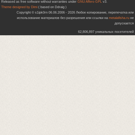
Released as free software without warranties under
GNU Affero GPL
v3.
Theme designed by Dimi
( based on Ddraig )
Copyright © s1ipk0rn 06.06.2006 - 2026 Любое копирование, перепечатка или
использование материалов без разрешения или ссылки на
metalafisha.ru
не
допускается
62,806,897 уникальных посетителей