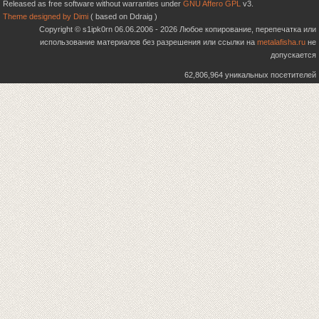
Released as free software without warranties under
GNU Affero GPL
v3.
Theme designed by Dimi
( based on Ddraig )
Copyright © s1ipk0rn 06.06.2006 - 2026 Любое копирование, перепечатка или
использование материалов без разрешения или ссылки на
metalafisha.ru
не
допускается
62,806,964 уникальных посетителей