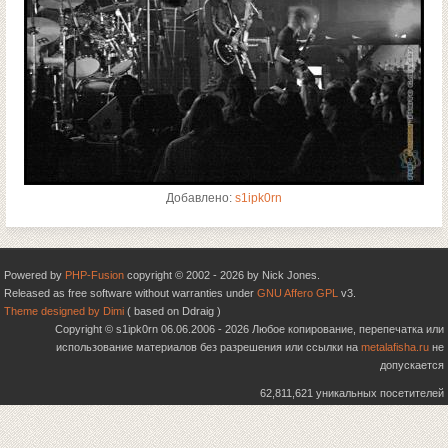
Добавлено:
s1ipk0rn
Powered by
PHP-Fusion
copyright © 2002 - 2026 by Nick Jones.
Released as free software without warranties under
GNU Affero GPL
v3.
Theme designed by Dimi
( based on Ddraig )
Copyright © s1ipk0rn 06.06.2006 - 2026 Любое копирование, перепечатка или
использование материалов без разрешения или ссылки на
metalafisha.ru
не
допускается
62,811,621 уникальных посетителей