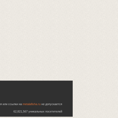
ия или ссылки на
metalafisha.ru
не допускается
62,821,567 уникальных посетителей