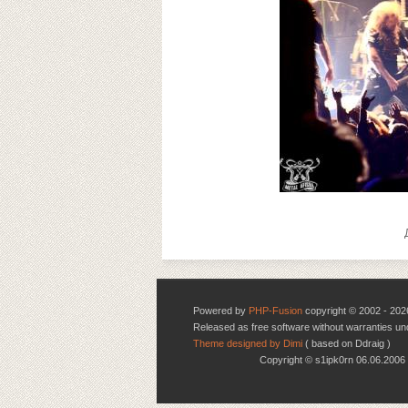
Powered by
PHP-Fusion
copyright © 2002 - 202
Released as free software without warranties u
Theme designed by Dimi
( based on Ddraig )
Copyright © s1ipk0rn 06.06.20