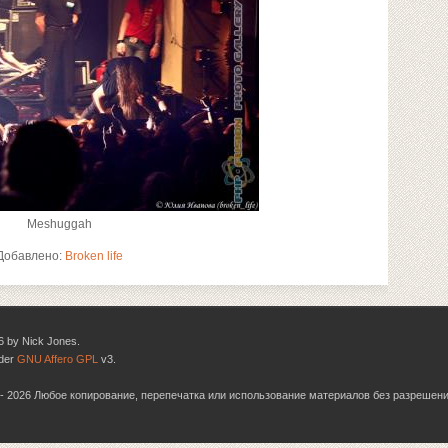
Meshuggah
Добавлено:
Broken life
6 by Nick Jones.
nder
GNU Affero GPL
v3.
06 - 2026 Любое копирование, перепечатка или использование материалов без разрешен