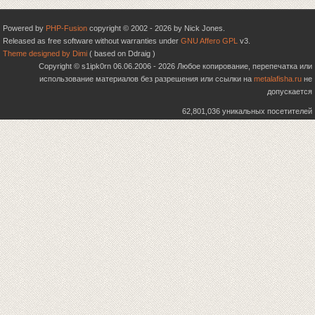
Powered by
PHP-Fusion
copyright © 2002 - 2026 by Nick Jones.
Released as free software without warranties under
GNU Affero GPL
v3.
Theme designed by Dimi
( based on Ddraig )
Copyright © s1ipk0rn 06.06.2006 - 2026 Любое копирование, перепечатка или
использование материалов без разрешения или ссылки на
metalafisha.ru
не
допускается
62,801,036 уникальных посетителей