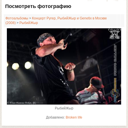
Посмотреть фотографию
Фотоальбомы
>
Концерт Ругер, РыбийЖыр и Genetix в Москве
(2008)
>
РыбийЖыр
РыбийЖыр
Добавлено:
Broken life