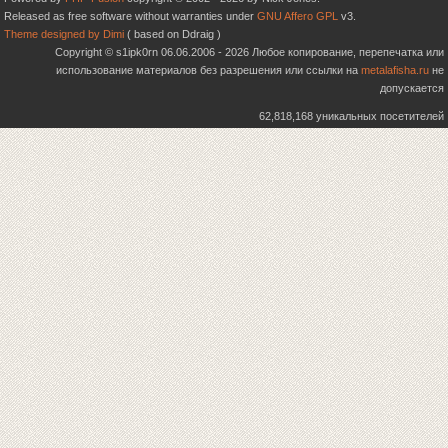
Released as free software without warranties under
GNU Affero GPL
v3.
Theme designed by Dimi
( based on Ddraig )
Copyright © s1ipk0rn 06.06.2006 - 2026 Любое копирование, перепечатка или
использование материалов без разрешения или ссылки на
metalafisha.ru
не
допускается
62,818,168 уникальных посетителей