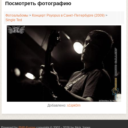
Посмотреть фотографию
Фотоальбомы
>
Концерт Psyopus в Санкт-Петербурге (2009)
>
Single Ted
Добавлено:
s1ipk0rn
Powered by
PHP-Fusion
copyright © 2002 - 2026 by Nick Jones.