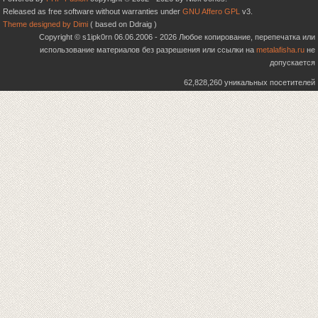
Released as free software without warranties under
GNU Affero GPL
v3.
Theme designed by Dimi
( based on Ddraig )
Copyright © s1ipk0rn 06.06.2006 - 2026 Любое копирование, перепечатка или
использование материалов без разрешения или ссылки на
metalafisha.ru
не
допускается
62,828,260 уникальных посетителей