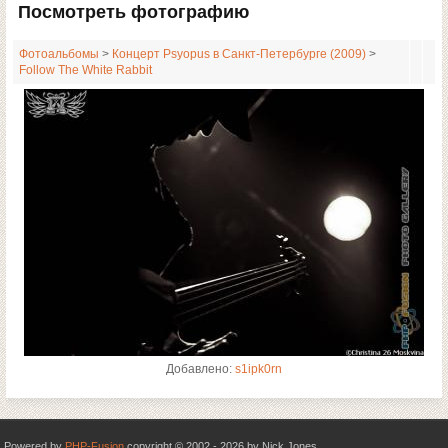
Посмотреть фотографию
Фотоальбомы
>
Концерт Psyopus в Санкт-Петербурге (2009)
>
Follow The White Rabbit
Добавлено:
s1ipk0rn
Powered by
PHP-Fusion
copyright © 2002 - 2026 by Nick Jones.