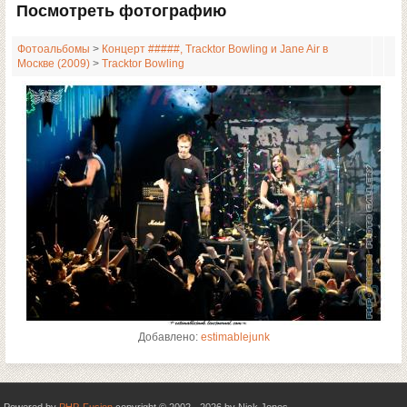
Посмотреть фотографию
Фотоальбомы
>
Концерт #####, Tracktor Bowling и Jane Air в
Москве (2009)
>
Tracktor Bowling
Добавлено:
estimablejunk