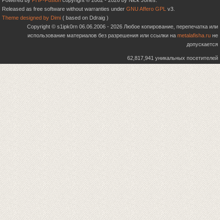
Powered by
PHP-Fusion
copyright © 2002 - 2026 by Nick Jones.
Released as free software without warranties under
GNU Affero GPL
v3.
Theme designed by Dimi
( based on Ddraig )
Copyright © s1ipk0rn 06.06.2006 - 2026 Любое копирование, перепечатка или
использование материалов без разрешения или ссылки на
metalafisha.ru
не
допускается
62,817,941 уникальных посетителей