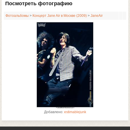
Посмотреть фотографию
Фотоальбомы
>
Концерт Jane Air в Москве (2009)
>
JaneAir
Добавлено:
estimablejunk