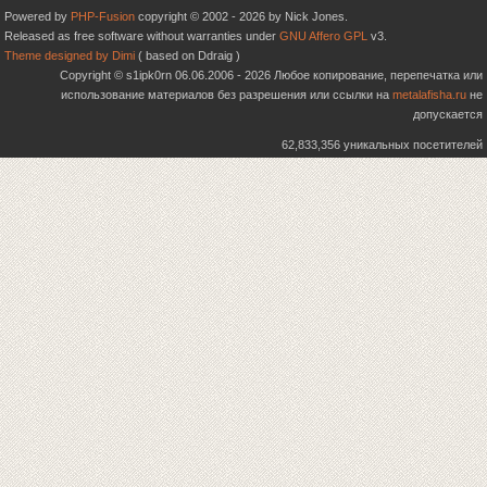
Powered by
PHP-Fusion
copyright © 2002 - 2026 by Nick Jones.
Released as free software without warranties under
GNU Affero GPL
v3.
Theme designed by Dimi
( based on Ddraig )
Copyright © s1ipk0rn 06.06.2006 - 2026 Любое копирование, перепечатка или
использование материалов без разрешения или ссылки на
metalafisha.ru
не
допускается
62,833,356 уникальных посетителей