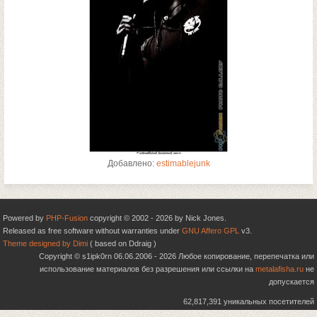
Добавлено:
estimablejunk
Powered by
PHP-Fusion
copyright © 2002 - 2026 by Nick Jones.
Released as free software without warranties under
GNU Affero GPL
v3.
Theme designed by Dimi
( based on Ddraig )
Copyright © s1ipk0rn 06.06.2006 - 2026 Любое копирование, перепечатка или
использование материалов без разрешения или ссылки на
metalafisha.ru
не
допускается
62,817,391 уникальных посетителей