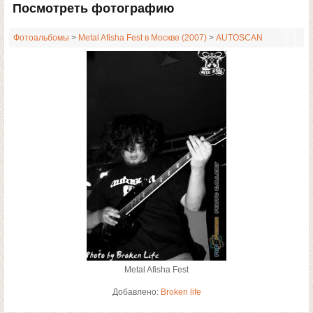
Посмотреть фотографию
Фотоальбомы
>
Metal Afisha Fest в Москве (2007)
>
AUTOSCAN
Metal Afisha Fest
Добавлено:
Broken life