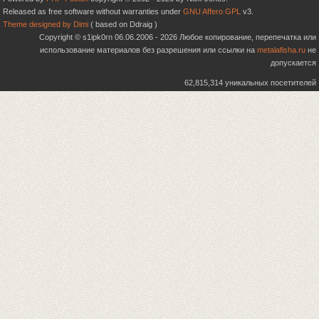
Released as free software without warranties under
GNU Affero GPL
v3.
Theme designed by Dimi
( based on Ddraig )
Copyright © s1ipk0rn 06.06.2006 - 2026 Любое копирование, перепечатка или
использование материалов без разрешения или ссылки на
metalafisha.ru
не
допускается
62,815,314 уникальных посетителей