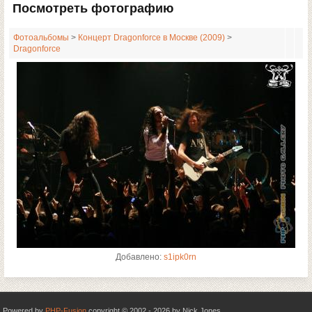
Посмотреть фотографию
Фотоальбомы
>
Концерт Dragonforce в Москве (2009)
>
Dragonforce
Добавлено:
s1ipk0rn
Powered by
PHP-Fusion
copyright © 2002 - 2026 by Nick Jones.