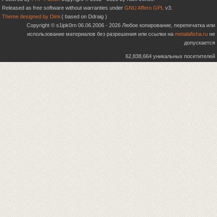
Released as free software without warranties under
GNU Affero GPL
v3.
Theme designed by Dimi
( based on Ddraig )
Copyright © s1ipk0rn 06.06.2006 - 2026 Любое копирование, перепечатка или
использование материалов без разрешения или ссылки на
metalafisha.ru
не
допускается
62,838,664 уникальных посетителей