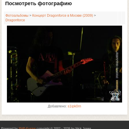
Посмотреть фотографию
Фотоальбомы
>
Концерт Dragonforce в Москве (2009)
>
Dragonforce
Добавлено:
s1ipk0rn
Powered by
PHP-Fusion
copyright © 2002 - 2026 by Nick Jones.