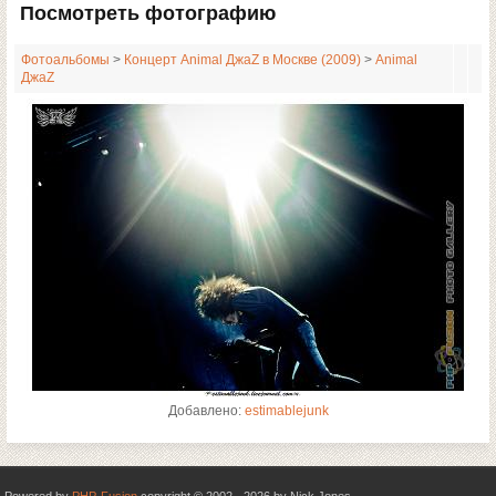
Посмотреть фотографию
Фотоальбомы
>
Концерт Animal ДжаZ в Москве (2009)
>
Animal
ДжаZ
Добавлено:
estimablejunk