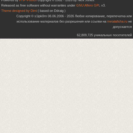
Powered by
PHP-Fusion
copyright © 2002 - 2026 by Nick Jones.
Released as free software without warranties under
GNU Affero GPL
v3.
Theme designed by Dimi
( based on Ddraig )
Copyright © s1ipk0rn 06.06.2006 - 2026 Любое копирование, перепечатка или
использование материалов без разрешения или ссылки на
metalafisha.ru
не
допускается
62,809,725 уникальных посетителей