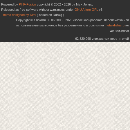
Powered by
PHP-Fusion
copyright © 2002 - 2026 by Nick Jones.
Released as free software without warranties under
GNU Affero GPL
v3.
Theme designed by Dimi
( based on Ddraig )
Copyright © s1ipk0rn 06.06.2006 - 2026 Любое копирование, перепечатка или
использование материалов без разрешения или ссылки на
metalafisha.ru
не
допускается
62,820,098 уникальных посетителей