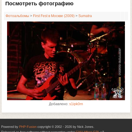
Посмотреть фотографию
Фотоальбомы
>
First Fest в Москве (2009)
>
Sumatra
Добавлено:
s1ipk0rn
Powered by
PHP-Fusion
copyright © 2002 - 2026 by Nick Jones.