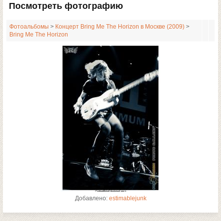
Посмотреть фотографию
Фотоальбомы
>
Концерт Bring Me The Horizon в Москве (2009)
>
Bring Me The Horizon
Добавлено:
estimablejunk