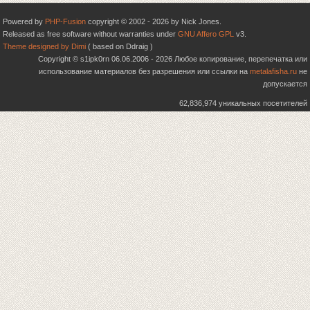
Powered by
PHP-Fusion
copyright © 2002 - 2026 by Nick Jones.
Released as free software without warranties under
GNU Affero GPL
v3.
Theme designed by Dimi
( based on Ddraig )
Copyright © s1ipk0rn 06.06.2006 - 2026 Любое копирование, перепечатка или
использование материалов без разрешения или ссылки на
metalafisha.ru
не
допускается
62,836,974 уникальных посетителей