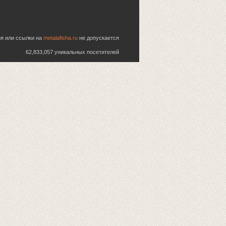
ия или ссылки на
metalafisha.ru
не допускается
62,833,057 уникальных посетителей