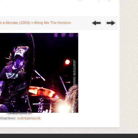
n в Москве (2009)
>
Bring Me The Horizon
обавлено:
estimablejunk