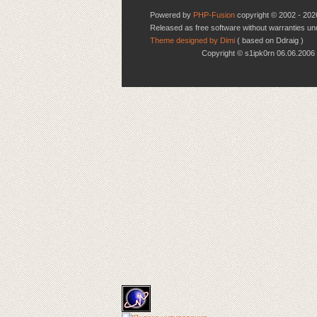
Powered by
PHP-Fusion
copyright © 2002 - 202
Released as free software without warranties u
Theme designed by Dimi
( based on Ddraig )
Copyright © s1ipk0rn 06.06.20