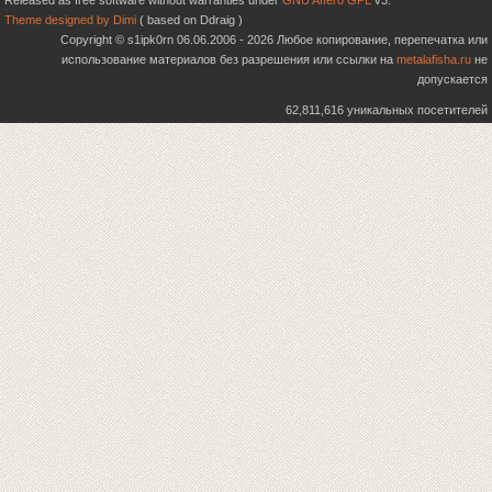
Released as free software without warranties under
GNU Affero GPL
v3.
Theme designed by Dimi
( based on Ddraig )
Copyright © s1ipk0rn 06.06.2006 - 2026 Любое копирование, перепечатка или
использование материалов без разрешения или ссылки на
metalafisha.ru
не
допускается
62,811,616 уникальных посетителей