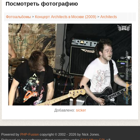
Посмотреть фотографию
Фотоальбомы
>
Концерт Architects в Москве (2009)
>
Architects
Добавлено:
sicker
Powered by
PHP-Fusion
copyright © 2002 - 2026 by Nick Jones.