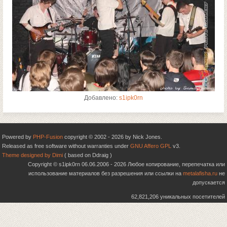
Добавлено:
s1ipk0rn
Powered by
PHP-Fusion
copyright © 2002 - 2026 by Nick Jones.
Released as free software without warranties under
GNU Affero GPL
v3.
Theme designed by Dimi
( based on Ddraig )
Copyright © s1ipk0rn 06.06.2006 - 2026 Любое копирование, перепечатка или
использование материалов без разрешения или ссылки на
metalafisha.ru
не
допускается
62,821,206 уникальных посетителей