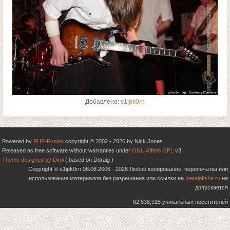
Добавлено:
s1ipk0rn
Powered by
PHP-Fusion
copyright © 2002 - 2026 by Nick Jones.
Released as free software without warranties under
GNU Affero GPL
v3.
Theme designed by Dimi
( based on Ddraig )
Copyright © s1ipk0rn 06.06.2006 - 2026 Любое копирование, перепечатка или
использование материалов без разрешения или ссылки на
metalafisha.ru
не
допускается
62,838,915 уникальных посетителей