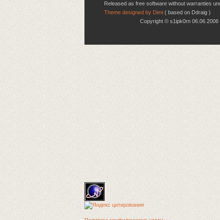
Released as free software without warranties u
Theme designed by Dimi
( based on Ddraig )
Copyright © s1ipk0rn 06.06.20