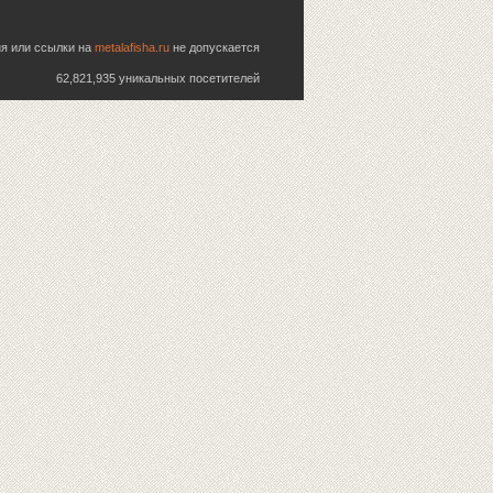
ия или ссылки на
metalafisha.ru
не допускается
62,821,935 уникальных посетителей