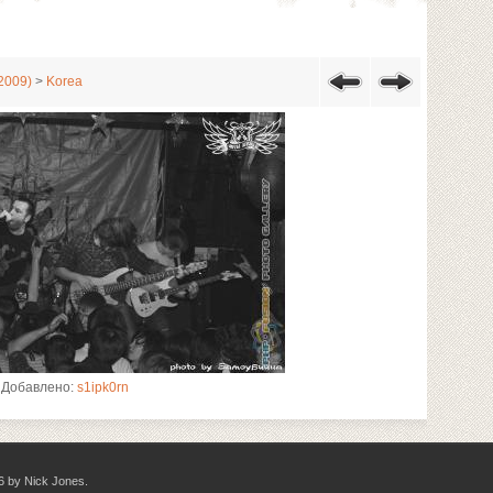
2009)
>
Korea
Добавлено:
s1ipk0rn
6 by Nick Jones.