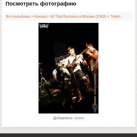
Посмотреть фотографию
Фотоальбомы
>
Концерт All That Remains в Москве (2009)
>
Totem
Добавлено:
sicker