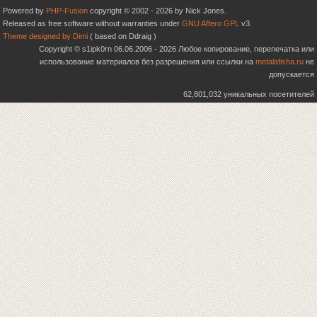
Powered by
PHP-Fusion
copyright © 2002 - 2026 by Nick Jones.
Released as free software without warranties under
GNU Affero GPL
v3.
Theme designed by Dimi
( based on Ddraig )
Copyright © s1ipk0rn 06.06.2006 - 2026 Любое копирование, перепечатка или
использование материалов без разрешения или ссылки на
metalafisha.ru
не
допускается
62,801,032 уникальных посетителей