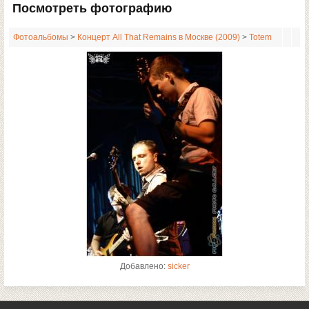
Посмотреть фотографию
Фотоальбомы
>
Концерт All That Remains в Москве (2009)
>
Totem
Добавлено:
sicker