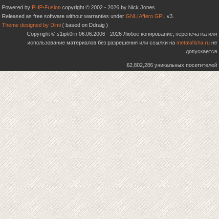
Powered by
PHP-Fusion
copyright © 2002 - 2026 by Nick Jones.
Released as free software without warranties under
GNU Affero GPL
v3.
Theme designed by Dimi
( based on Ddraig )
Copyright © s1ipk0rn 06.06.2006 - 2026 Любое копирование, перепечатка или
использование материалов без разрешения или ссылки на
metalafisha.ru
не
допускается
62,802,286 уникальных посетителей