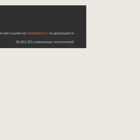
ия или ссылки на
metalafisha.ru
не допускается
62,801,301 уникальных посетителей