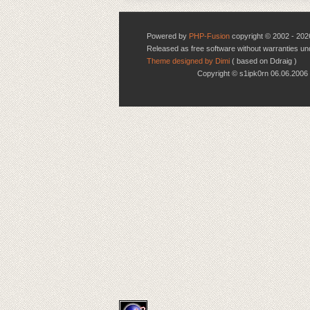
Powered by
PHP-Fusion
copyright © 2002 - 202
Released as free software without warranties u
Theme designed by Dimi
( based on Ddraig )
Copyright © s1ipk0rn 06.06.20