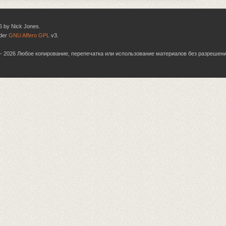
6 by Nick Jones.
nder
GNU Affero GPL
v3.
06 - 2026 Любое копирование, перепечатка или использование материалов без разрешен