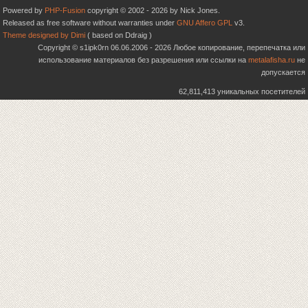
Powered by
PHP-Fusion
copyright © 2002 - 2026 by Nick Jones.
Released as free software without warranties under
GNU Affero GPL
v3.
Theme designed by Dimi
( based on Ddraig )
Copyright © s1ipk0rn 06.06.2006 - 2026 Любое копирование, перепечатка или
использование материалов без разрешения или ссылки на
metalafisha.ru
не
допускается
62,811,413 уникальных посетителей