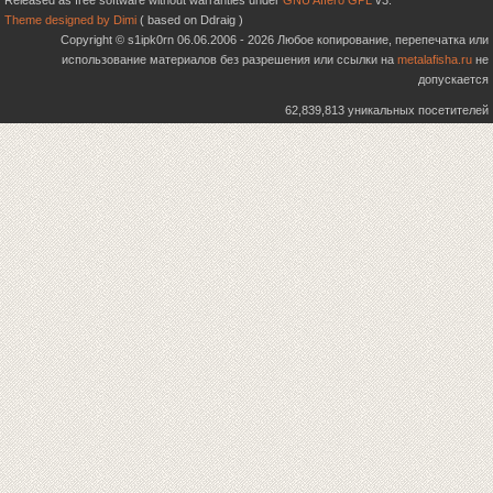
Released as free software without warranties under
GNU Affero GPL
v3.
Theme designed by Dimi
( based on Ddraig )
Copyright © s1ipk0rn 06.06.2006 - 2026 Любое копирование, перепечатка или
использование материалов без разрешения или ссылки на
metalafisha.ru
не
допускается
62,839,813 уникальных посетителей