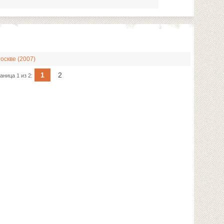
Москве (2007)
1
2
аница 1 из 2: