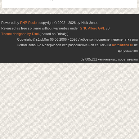
Powered by
PHP-Fusion
copyright © 2002 - 2026 by Nick Jones.
Released as free software without warranties under
GNU Affero GPL
v3.
Theme designed by Dimi
( based on Ddraig )
Copyright © s1ipk0rn 06.06.2006 - 2026 Любое копирование, перепечатка или
использование материалов без разрешения или ссылки на
metalafisha.ru
не
допускается
62,805,211 уникальных посетителей