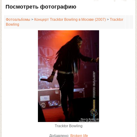
Посмотреть фотографию
Фотоальбомы
>
Концерт Tracktor Bowling в Москве (2007)
>
Tracktor
Bowling
Tracktor Bowling
Добавлено:
Broken life