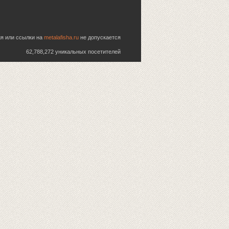
ия или ссылки на
metalafisha.ru
не допускается
62,788,272 уникальных посетителей