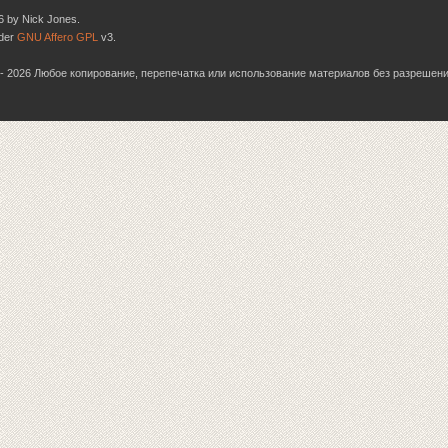
6 by Nick Jones.
nder
GNU Affero GPL
v3.
06 - 2026 Любое копирование, перепечатка или использование материалов без разрешен