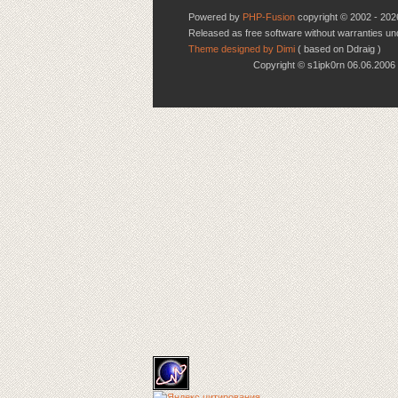
Powered by
PHP-Fusion
copyright © 2002 - 202
Released as free software without warranties u
Theme designed by Dimi
( based on Ddraig )
Copyright © s1ipk0rn 06.06.20