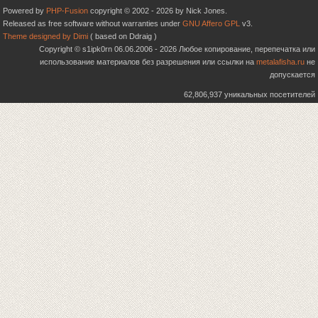
Powered by
PHP-Fusion
copyright © 2002 - 2026 by Nick Jones.
Released as free software without warranties under
GNU Affero GPL
v3.
Theme designed by Dimi
( based on Ddraig )
Copyright © s1ipk0rn 06.06.2006 - 2026 Любое копирование, перепечатка или
использование материалов без разрешения или ссылки на
metalafisha.ru
не
допускается
62,806,937 уникальных посетителей