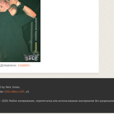
Добавлено:
s1ipk0rn
6 by Nick Jones.
nder
GNU Affero GPL
v3.
06 - 2026 Любое копирование, перепечатка или использование материалов без разрешен