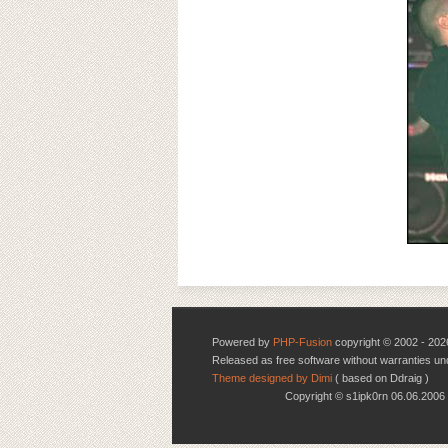
Powered by
PHP-Fusion
copyright © 2002 - 202
Released as free software without warranties u
Theme designed by Dimi
( based on Ddraig )
Copyright © s1ipk0rn 06.06.20