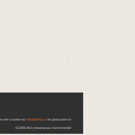
ия или ссылки на
metalafisha.ru
не допускается
62,808,463 уникальных посетителей