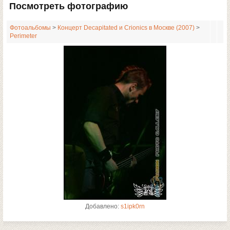
Посмотреть фотографию
Фотоальбомы
>
Концерт Decapitated и Crionics в Москве (2007)
>
Perimeter
Добавлено:
s1ipk0rn