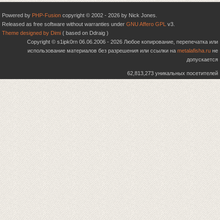
Powered by
PHP-Fusion
copyright © 2002 - 2026 by Nick Jones.
Released as free software without warranties under
GNU Affero GPL
v3.
Theme designed by Dimi
( based on Ddraig )
Copyright © s1ipk0rn 06.06.2006 - 2026 Любое копирование, перепечатка или
использование материалов без разрешения или ссылки на
metalafisha.ru
не
допускается
62,813,273 уникальных посетителей