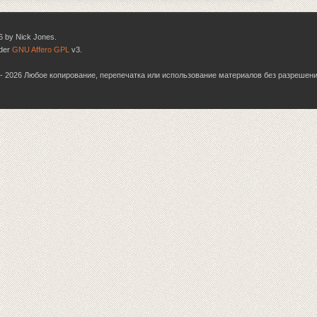
6 by Nick Jones.
nder
GNU Affero GPL
v3.
06 - 2026 Любое копирование, перепечатка или использование материалов без разрешен