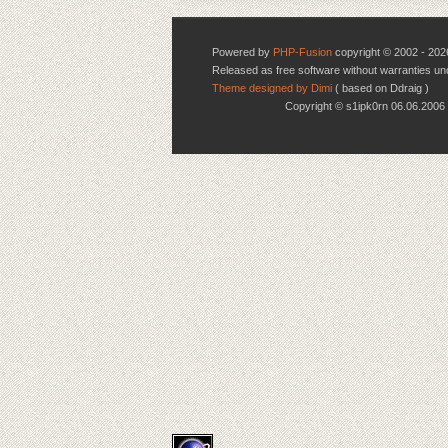
Powered by
PHP-Fusion
copyright © 2002 - 202
Released as free software without warranties u
Theme designed by Dimi
( based on Ddraig )
Copyright © s1ipk0rn 06.06.20