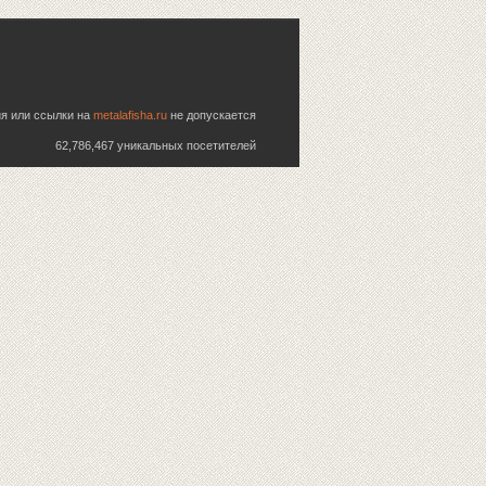
ия или ссылки на
metalafisha.ru
не допускается
62,786,467 уникальных посетителей