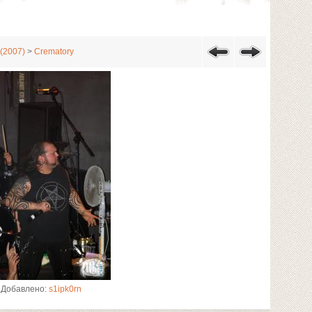
(2007)
>
Crematory
Добавлено:
s1ipk0rn